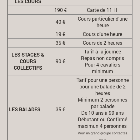
LES COURS
190 €
Carte de 11 H
Cours particulier d'une
40 €
heure
19 €
Cours d'une heure
35 €
Cours de 2 heures
Tarif à la journée
LES STAGES &
Repas non compris
COURS
90 €
Pour 4 cavaliers
COLLECTIFS
minimum
Tarif pour une personne
pour une balade de 2
heures
Minimum 2 personnes
par balade
LES BALADES
35 €
De 10 ans à 99 ans
Débutant ou Confirmé
maximun 4 personnes
Pour un grand groupe contactez
nous